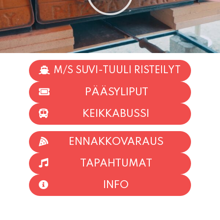
M/S SUVI-TUULI RISTEILYT
PÄÄSYLIPUT
KEIKKABUSSI
ENNAKKOVARAUS
TAPAHTUMAT
INFO