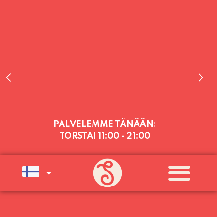
PALVELEMME TÄNÄÄN:
TORSTAI
11:00 - 21:00
PALVELEMME PÄIVITTÄIN (MA-SU
KLO 11-21) SUNNUNTAIHIN 16.8.
SAAKKA JONKA JÄLKEEN OLEMME
AVOINNA VIIKONLOPPUISIN (PE-
SU) ELOKUUN LOPPUUN ASTI
LÄMPIMÄSTI TERVETULOA!