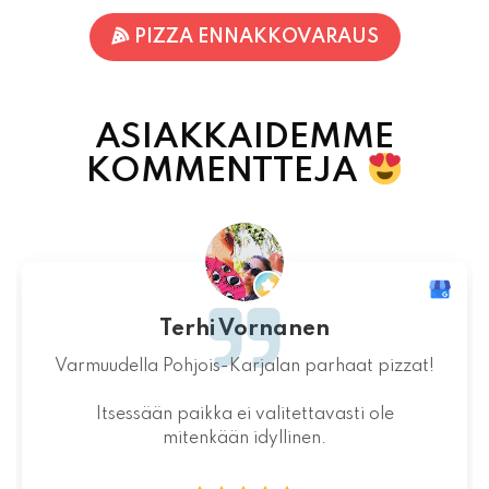
ASIAKKAIDEMME
KOMMENTTEJA
Jaakko Kontturi
Maukas ruoka laadukkaista raaka-
aineista.Jälkiruoka kruunasi maukkaan pizzan.
07.08.2026