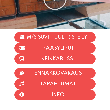
M/S SUVI-TUULI RISTEILYT
PÄÄSYLIPUT
KEIKKABUSSI
ENNAKKOVARAUS
TAPAHTUMAT
INFO
HIIO HOI!