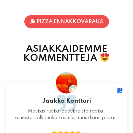
PIZZA ENNAKKOVARAUS
ASIAKKAIDEMME
KOMMENTTEJA
Jari-Pekka Rajasalo
Mahtava paikka kokonaisuutena, ruoka,
miljöö ja henkilökunta ovat huippua ruuan
lisäksi.
06.08.2026