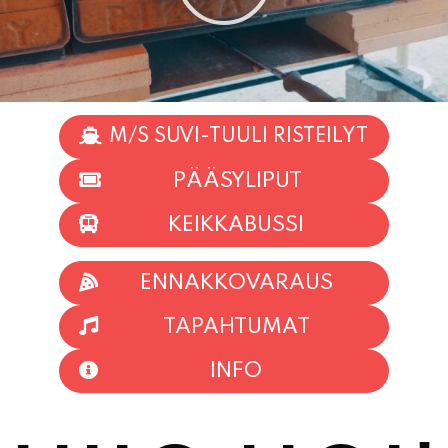
M/S SUVI-TUULI RISTEILYT
PÄÄSYLIPUT
KEIKKABUSSI
ENNAKKOVARAUS
TAPAHTUMAT
INFO
HIIO HOI!