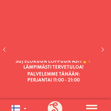
PALVELEMME TÄNÄÄN:
PERJANTAI
11:00 - 21:00
PALVELEMME PÄIVITTÄIN (MA-SU
KLO 11-21) SUNNUNTAIHIN 16.8.
SAAKKA JONKA JÄLKEEN OLEMME
AVOINNA VIIKONLOPPUISIN (PE-
SU) ELOKUUN LOPPUUN ASTI
LÄMPIMÄSTI TERVETULOA!