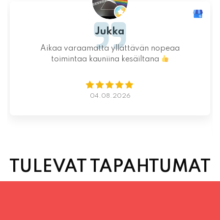
Ystävällinen ja rento asiakaspalvelu. Pizzat
saatiin nopeasti ja ne olivat täydelliset!
Kauniit maisemat ja mukava tunnelma.
Istumapaikkoja hyvin ja mahdollisuus valita
vapaasti
Lue lisää
02.08.2026
TULEVAT TAPAHTUMAT