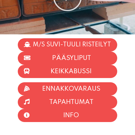
M/S SUVI-TUULI RISTEILYT
PÄÄSYLIPUT
KEIKKABUSSI
ENNAKKOVARAUS
TAPAHTUMAT
INFO