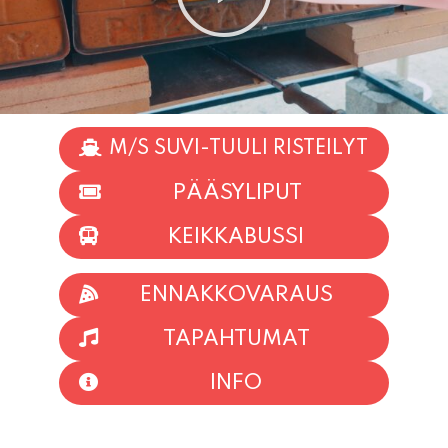
M/S SUVI-TUULI RISTEILYT
PÄÄSYLIPUT
KEIKKABUSSI
ENNAKKOVARAUS
TAPAHTUMAT
INFO
HIIO HOI!