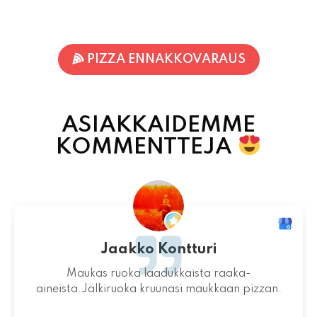
PIZZA ENNAKKOVARAUS
ASIAKKAIDEMME
KOMMENTTEJA
Jari-Pekka Rajasalo
Mahtava paikka kokonaisuutena, ruoka,
miljöö ja henkilökunta ovat huippua ruuan
lisäksi.
06.08.2026