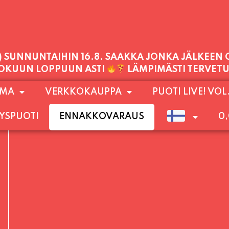
PALVELEMME TÄNÄÄN:
PERJANTAI
11:00 - 21:00
1) SUNNUNTAIHIN 16.8. SAAKKA JONKA JÄLKEEN
OMA
VERKKOKAUPPA
PUOTI LIVE! VOL
LOKUUN LOPPUUN ASTI
LÄMPIMÄSTI TERVET
YSPUOTI
ENNAKKOVARAUS
0