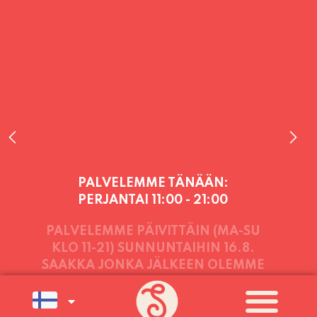
PALVELEMME TÄNÄÄN:
PERJANTAI
11:00 - 21:00
PALVELEMME PÄIVITTÄIN (MA-SU
KLO 11-21) SUNNUNTAIHIN 16.8.
SAAKKA JONKA JÄLKEEN OLEMME
AVOINNA VIIKONLOPPUISIN (PE-
SU) ELOKUUN LOPPUUN ASTI
LÄMPIMÄSTI TERVETULOA!