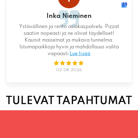
Loistava kokemus niin palvelun kuin ruoankin
suhteen!
01.08.2026
TULEVAT TAPAHTUMAT