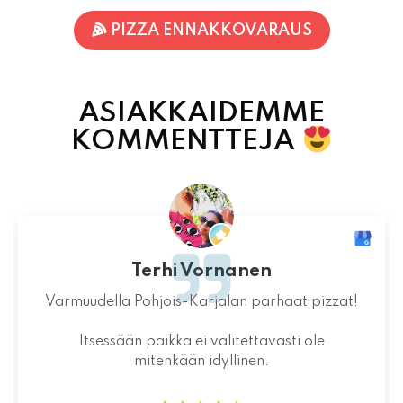
ASIAKKAIDEMME
KOMMENTTEJA
Jaakko Kontturi
Maukas ruoka laadukkaista raaka-
aineista.Jälkiruoka kruunasi maukkaan pizzan.
07.08.2026