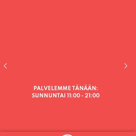
PALVELEMME TÄNÄÄN:
SUNNUNTAI
11:00 - 21:00
PALVELEMME PÄIVITTÄIN (MA-SU
KLO 11-21) SUNNUNTAIHIN 16.8.
SAAKKA JONKA JÄLKEEN OLEMME
AVOINNA VIIKONLOPPUISIN (PE-