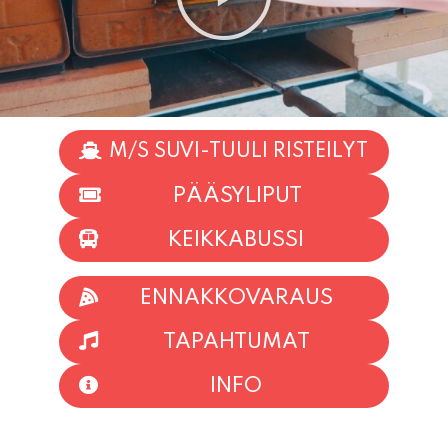
M/S SUVI-TUULI RISTEILYT
PÄÄSYLIPUT
KEIKKABUSSI
ENNAKKOVARAUS
TAPAHTUMAT
INFO
HIIO HOI!