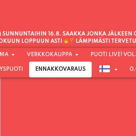
PALVELEMME TÄNÄÄN:
LAUANTAI
11:00 - 21:00
1) SUNNUNTAIHIN 16.8. SAAKKA JONKA JÄLKEEN
OMA
VERKKOKAUPPA
PUOTI LIVE! VOL
LOKUUN LOPPUUN ASTI
LÄMPIMÄSTI TERVET
YSPUOTI
ENNAKKOVARAUS
0