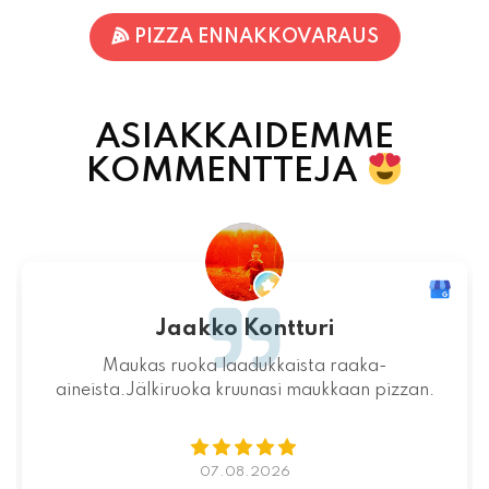
ASIAKKAIDEMME
KOMMENTTEJA
Jari-Pekka Rajasalo
Mahtava paikka kokonaisuutena, ruoka,
miljöö ja henkilökunta ovat huippua ruuan
lisäksi.
06.08.2026