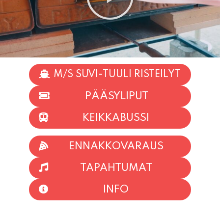
M/S SUVI-TUULI RISTEILYT
PÄÄSYLIPUT
KEIKKABUSSI
ENNAKKOVARAUS
TAPAHTUMAT
INFO
HIIO HOI!