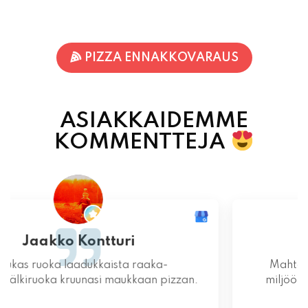
PIZZA ENNAKKOVARAUS
ASIAKKAIDEMME
KOMMENTTEJA
Jari-Pekka Rajasalo
Mahtava paikka kokonaisuutena, ruoka,
miljöö ja henkilökunta ovat huippua ruuan
lisäksi.
06.08.2026