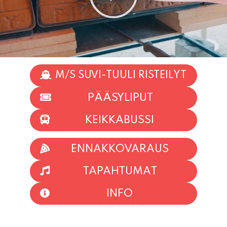
M/S SUVI-TUULI RISTEILYT
PÄÄSYLIPUT
KEIKKABUSSI
ENNAKKOVARAUS
TAPAHTUMAT
INFO
HIIO HOI!