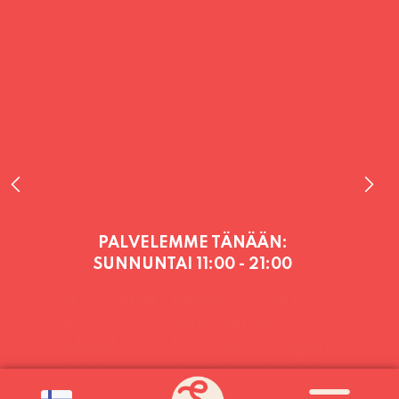
PALVELEMME TÄNÄÄN:
SUNNUNTAI
11:00 - 21:00
PALVELEMME PÄIVITTÄIN (MA-SU
KLO 11-21) SUNNUNTAIHIN 16.8.
SAAKKA JONKA JÄLKEEN OLEMME
AVOINNA VIIKONLOPPUISIN (PE-
SU) ELOKUUN LOPPUUN ASTI