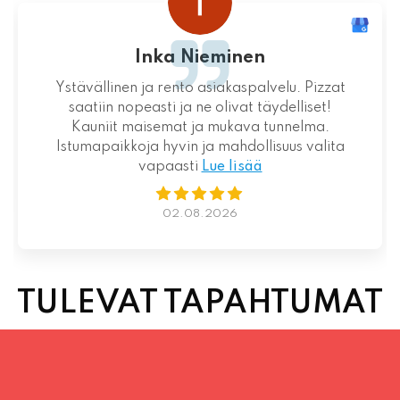
juhani kontkanen
elu. Pizzat
Loistava kokemus niin palvelun kuin 
delliset!
suhteen!
unnelma.
uus valita
01.08.2026
TULEVAT TAPAHTUMAT