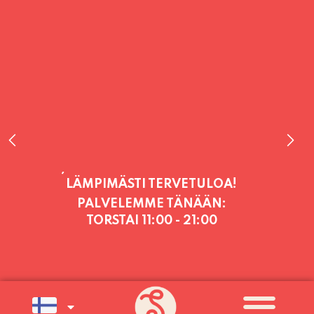
PALVELEMME TÄNÄÄN:
TORSTAI
11:00 - 21:00
PALVELEMME PÄIVITTÄIN (MA-SU
KLO 11-21) SUNNUNTAIHIN 16.8.
SAAKKA JONKA JÄLKEEN OLEMME
AVOINNA VIIKONLOPPUISIN (PE-
SU) ELOKUUN LOPPUUN ASTI
LÄMPIMÄSTI TERVETULOA!