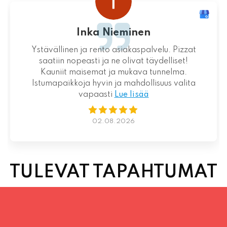
Loistava kokemus niin palvelun kuin ruoankin
suhteen!
01.08.2026
TULEVAT TAPAHTUMAT