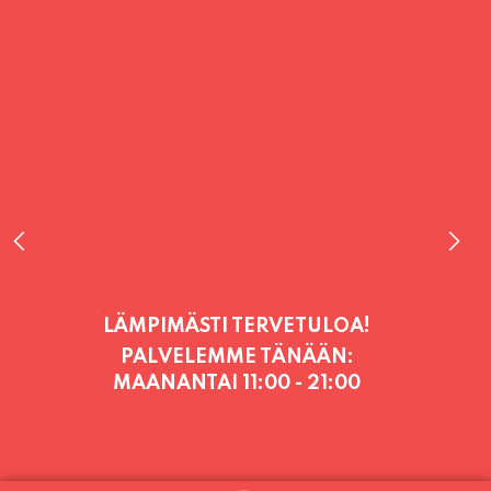
PALVELEMME TÄNÄÄN:
MAANANTAI
11:00 - 21:00
PALVELEMME PÄIVITTÄIN (MA-SU
KLO 11-21) SUNNUNTAIHIN 16.8.
SAAKKA JONKA JÄLKEEN OLEMME
AVOINNA VIIKONLOPPUISIN (PE-