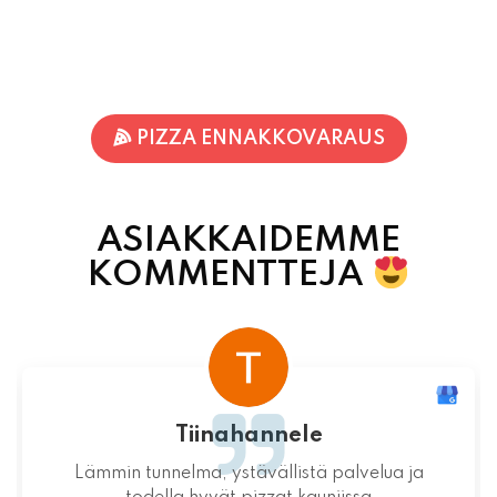
PIZZA ENNAKKOVARAUS
ASIAKKAIDEMME
KOMMENTTEJA
Terhi Vornanen
Varmuudella Pohjois-Karjalan parhaat pizzat!
Itsessään paikka ei valitettavasti ole
mitenkään idyllinen.