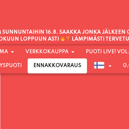
PALVELEMME TÄNÄÄN:
PERJANTAI
11:00 - 21:00
1) SUNNUNTAIHIN 16.8. SAAKKA JONKA JÄLKEEN
OMA
VERKKOKAUPPA
PUOTI LIVE! VOL
LOKUUN LOPPUUN ASTI
LÄMPIMÄSTI TERVET
YSPUOTI
ENNAKKOVARAUS
0