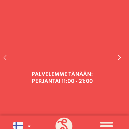
PALVELEMME TÄNÄÄN:
PERJANTAI
11:00 - 21:00
PALVELEMME PÄIVITTÄIN (MA-SU
KLO 11-21) SUNNUNTAIHIN 16.8.
SAAKKA JONKA JÄLKEEN OLEMME
AVOINNA VIIKONLOPPUISIN (PE-
SU) ELOKUUN LOPPUUN ASTI
LÄMPIMÄSTI TERVETULOA!