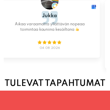
Ystävällinen ja rento asiakaspalvelu. Pizzat
saatiin nopeasti ja ne olivat täydelliset!
Kauniit maisemat ja mukava tunnelma.
Istumapaikkoja hyvin ja mahdollisuus valita
vapaasti
Lue lisää
02.08.2026
TULEVAT TAPAHTUMAT