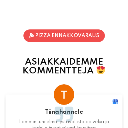
PIZZA ENNAKKOVARAUS
ASIAKKAIDEMME
KOMMENTTEJA
Terhi Vornanen
Varmuudella Pohjois-Karjalan parhaat pizzat!
Itsessään paikka ei valitettavasti ole
mitenkään idyllinen.