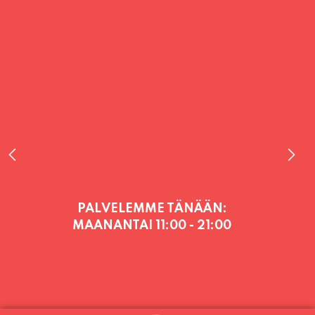
PALVELEMME TÄNÄÄN:
MAANANTAI
11:00 - 21:00
PALVELEMME PÄIVITTÄIN (MA-SU
KLO 11-21) SUNNUNTAIHIN 16.8.
SAAKKA JONKA JÄLKEEN OLEMME
AVOINNA VIIKONLOPPUISIN (PE-