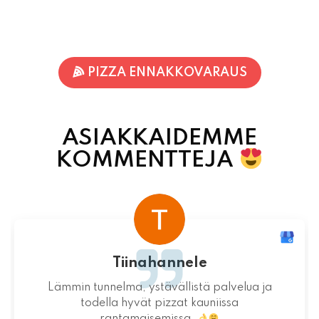
PIZZA ENNAKKOVARAUS
ASIAKKAIDEMME
KOMMENTTEJA
Terhi Vornanen
Varmuudella Pohjois-Karjalan parhaat pizzat!
Itsessään paikka ei valitettavasti ole
mitenkään idyllinen.