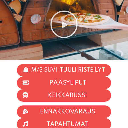
M/S SUVI-TUULI RISTEILYT
PÄÄSYLIPUT
KEIKKABUSSI
ENNAKKOVARAUS
TAPAHTUMAT
INFO