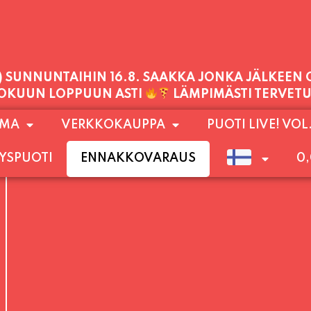
PALVELEMME TÄNÄÄN:
LAUANTAI
11:00 - 21:00
1) SUNNUNTAIHIN 16.8. SAAKKA JONKA JÄLKEEN
OMA
VERKKOKAUPPA
PUOTI LIVE! VOL
LOKUUN LOPPUUN ASTI
LÄMPIMÄSTI TERVET
YSPUOTI
ENNAKKOVARAUS
0