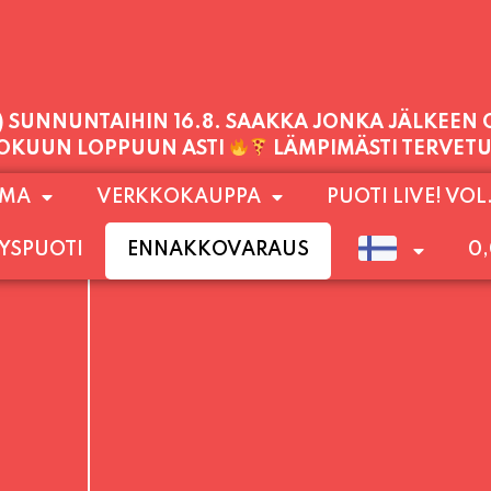
PALVELEMME TÄNÄÄN:
PERJANTAI
11:00 - 21:00
1) SUNNUNTAIHIN 16.8. SAAKKA JONKA JÄLKEEN
OMA
VERKKOKAUPPA
PUOTI LIVE! VOL
LOKUUN LOPPUUN ASTI
LÄMPIMÄSTI TERVET
YSPUOTI
ENNAKKOVARAUS
0