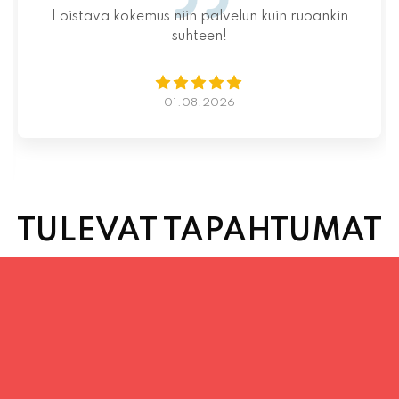
Loistava kokemus niin palvelun kuin ruoankin
suhteen!
01.08.2026
TULEVAT TAPAHTUMAT