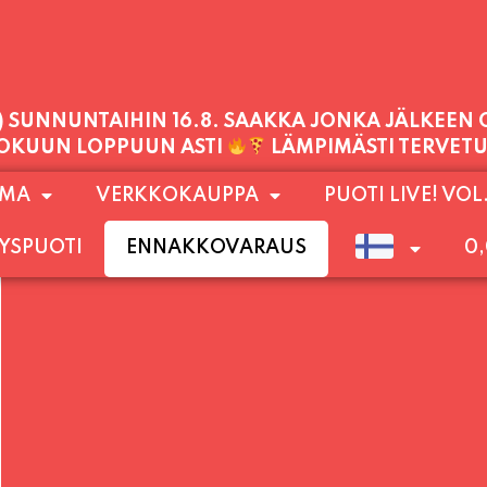
PALVELEMME TÄNÄÄN:
SUNNUNTAI
11:00 - 21:00
1) SUNNUNTAIHIN 16.8. SAAKKA JONKA JÄLKEEN
OMA
VERKKOKAUPPA
PUOTI LIVE! VOL
LOKUUN LOPPUUN ASTI
LÄMPIMÄSTI TERVET
YSPUOTI
ENNAKKOVARAUS
0