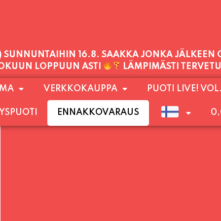
PALVELEMME TÄNÄÄN:
LAUANTAI
11:00 - 21:00
1) SUNNUNTAIHIN 16.8. SAAKKA JONKA JÄLKEEN
OMA
VERKKOKAUPPA
PUOTI LIVE! VOL
LOKUUN LOPPUUN ASTI
LÄMPIMÄSTI TERVET
YSPUOTI
ENNAKKOVARAUS
0