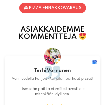
ASIAKKAIDEMME
KOMMENTTEJA
Jaakko Kontturi
Maukas ruoka laadukkaista raaka-
aineista.Jälkiruoka kruunasi maukkaan pizzan.
07.08.2026