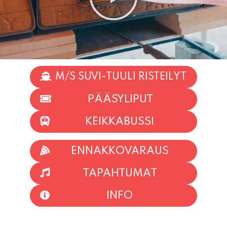
M/S SUVI-TUULI RISTEILYT
PÄÄSYLIPUT
KEIKKABUSSI
ENNAKKOVARAUS
TAPAHTUMAT
INFO
HIIO HOI!