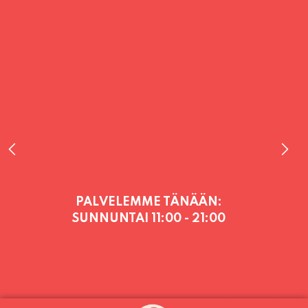
PALVELEMME TÄNÄÄN:
SUNNUNTAI
11:00 - 21:00
PALVELEMME PÄIVITTÄIN (MA-SU
KLO 11-21) SUNNUNTAIHIN 16.8.
SAAKKA JONKA JÄLKEEN OLEMME
AVOINNA VIIKONLOPPUISIN (PE-