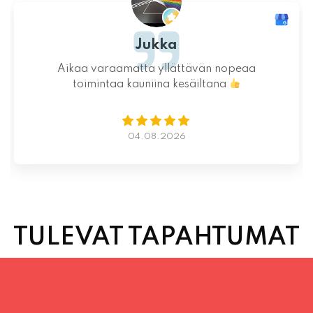
Inka Nieminen
än nopeaa
Ystävällinen ja rento asiakaspalv
ltana
saatiin nopeasti ja ne olivat täy
Kauniit maisemat ja mukava t
Istumapaikkoja hyvin ja mahdollis
vapaasti
Lue lisää
02.08.2026
TULEVAT TAPAHTUMAT