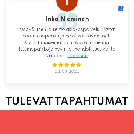
Loistava kokemus niin palvelun kuin ruoankin
suhteen!
01.08.2026
TULEVAT TAPAHTUMAT