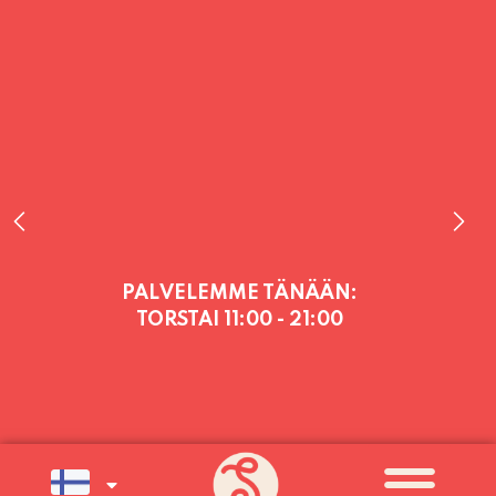
PALVELEMME TÄNÄÄN:
TORSTAI
11:00 - 21:00
PALVELEMME PÄIVITTÄIN (MA-SU
KLO 11-21) SUNNUNTAIHIN 16.8.
SAAKKA JONKA JÄLKEEN OLEMME
AVOINNA VIIKONLOPPUISIN (PE-
SU) ELOKUUN LOPPUUN ASTI
LÄMPIMÄSTI TERVETULOA!