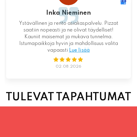
Loistava kokemus niin palvelun kuin ruoankin
suhteen!
01.08.2026
TULEVAT TAPAHTUMAT