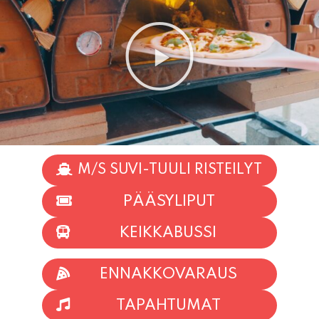
M/S SUVI-TUULI RISTEILYT
PÄÄSYLIPUT
KEIKKABUSSI
ENNAKKOVARAUS
TAPAHTUMAT
INFO