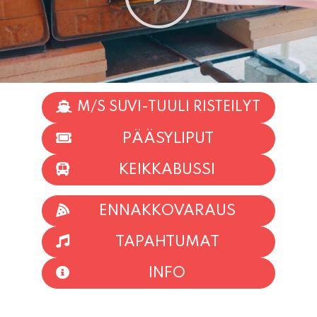
M/S SUVI-TUULI RISTEILYT
PÄÄSYLIPUT
KEIKKABUSSI
ENNAKKOVARAUS
TAPAHTUMAT
INFO
HIIO HOI!