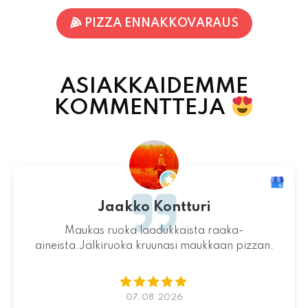
ASIAKKAIDEMME
KOMMENTTEJA
Jari-Pekka Rajasalo
Mahtava paikka kokonaisuutena, ruoka,
miljöö ja henkilökunta ovat huippua ruuan
lisäksi.
06.08.2026