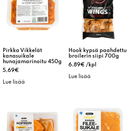
Pirkka Vikkelät
Hook kypsä paahdettu
kanasuikale
broilerin siipi 700g
hunajamarinoitu 450g
6,89
€
kpl
5,69
€
Lue lisää
Lue lisää