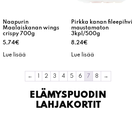
Naapurin
Pirkka kanan fileepihvi
Maalaiskanan wings
maustamaton
crispy 700g
3kpl/500g
5,74
€
8,24
€
Lue lisää
Lue lisää
←
1
2
3
4
5
6
7
8
→
ELÄMYSPUODIN
LAHJAKORTIT