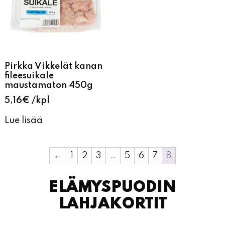
Pirkka Vikkelät kanan
fileesuikale
maustamaton 450g
5,16
€
kpl
Lue lisää
←
1
2
3
…
5
6
7
8
ELÄMYSPUODIN
LAHJAKORTIT