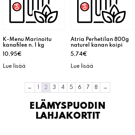
K-Menu Marinoitu
Atria Perhetilan 800g
kanafilee n. 1 kg
naturel kanan koipi
10,95
€
5,74
€
Lue lisää
Lue lisää
←
1
2
3
4
5
6
7
8
→
ELÄMYSPUODIN
LAHJAKORTIT