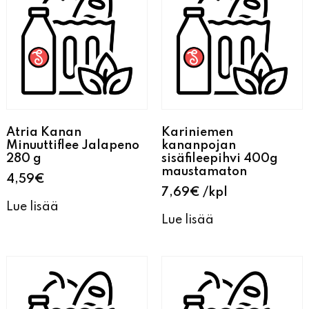
Atria Kanan
Kariniemen
Minuuttiflee Jalapeno
kananpojan
280 g
sisäfileepihvi 400g
maustamaton
4,59
€
7,69
€
kpl
Lue lisää
Lue lisää