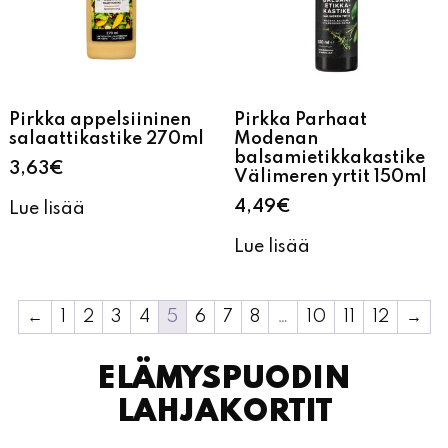
Pirkka appelsiininen
Pirkka Parhaat
salaattikastike 270ml
Modenan
balsamietikkakastike
3,63
€
Välimeren yrtit 150ml
4,49
€
Lue lisää
Lue lisää
←
1
2
3
4
5
6
7
8
…
10
11
12
→
ELÄMYSPUODIN
LAHJAKORTIT