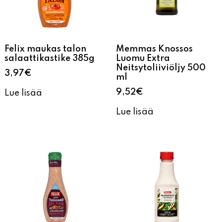
Felix maukas talon
Memmas Knossos
salaattikastike 385g
Luomu Extra
Neitsytoliiviöljy 500
3,97
€
ml
9,52
€
Lue lisää
Lue lisää