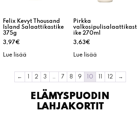
Felix Kevyt Thousand
Pirkka
Island Salaattikastike
valkosipulisalaattikast
375g
ike 270ml
3,97
€
3,63
€
Lue lisää
Lue lisää
←
1
2
3
…
7
8
9
10
11
12
→
ELÄMYSPUODIN
LAHJAKORTIT