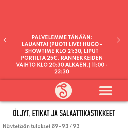
PALVELEMME TÄNÄÄN:
LAUANTAI (PUOTI LIVE! HUGO -
SHOWTIME KLO 21:30, LIPUT
PORTILTA 25€. RANNEKKEIDEN
VAIHTO KLO 20:30 ALKAEN.)
11:00 -
23:30
PALVELEMME PÄIVITTÄIN (MA-SU
KLO 11-21) SUNNUNTAIHIN 16.8.
SAAKKA JONKA JÄLKEEN OLEMME
AVOINNA VIIKONLOPPUISIN (PE-
SU) ELOKUUN LOPPUUN ASTI
ÖLJYT, ETIKAT JA SALAATTIKASTIKKEET
LÄMPIMÄSTI TERVETULOA!