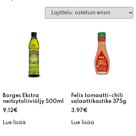
Näytetään tulokset 89–93 / 93
Borges Ekstra
Felix tomaatti-chili
neitsytoliiviöljy 500ml
salaattikastike 375g
9,12
€
3,97
€
Lue lisää
Lue lisää