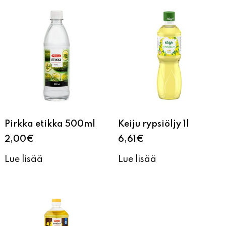
Pirkka etikka 500ml
Keiju rypsiöljy 1l
2,00
€
6,61
€
Lue lisää
Lue lisää