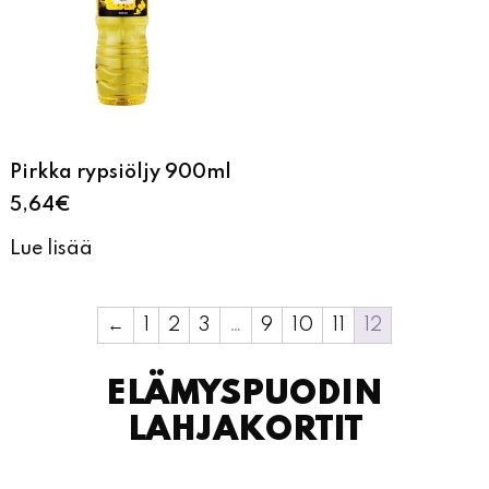
Pirkka rypsiöljy 900ml
5,64
€
Lue lisää
←
1
2
3
…
9
10
11
12
ELÄMYSPUODIN
LAHJAKORTIT