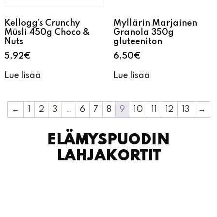
Kellogg’s Crunchy
Myllärin Marjainen
Müsli 450g Choco &
Granola 350g
Nuts
gluteeniton
5,92
€
6,50
€
Lue lisää
Lue lisää
←
1
2
3
…
6
7
8
9
10
11
12
13
→
ELÄMYSPUODIN
LAHJAKORTIT