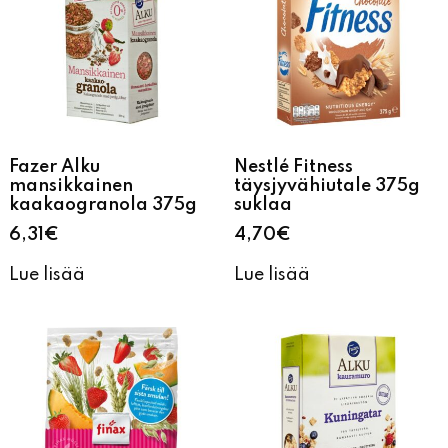
Fazer Alku
Nestlé Fitness
mansikkainen
täysjyvähiutale 375g
kaakaogranola 375g
suklaa
6,31
€
4,70
€
Lue lisää
Lue lisää