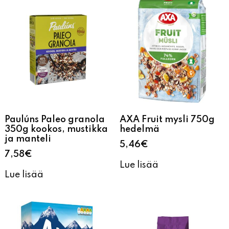
Paulúns Paleo granola
AXA Fruit mysli 750g
350g kookos, mustikka
hedelmä
ja manteli
5,46
€
7,58
€
Lue lisää
Lue lisää