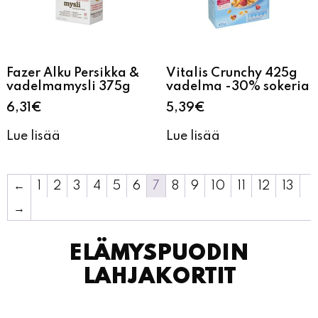
Fazer Alku Persikka &
Vitalis Crunchy 425g
vadelmamysli 375g
vadelma -30% sokeria
6,31
€
5,39
€
Lue lisää
Lue lisää
←
1
2
3
4
5
6
7
8
9
10
11
12
13
→
ELÄMYSPUODIN
LAHJAKORTIT