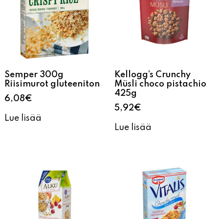
Semper 300g
Kellogg’s Crunchy
Riisimurot gluteeniton
Müsli choco pistachio
425g
6,08
€
5,92
€
Lue lisää
Lue lisää