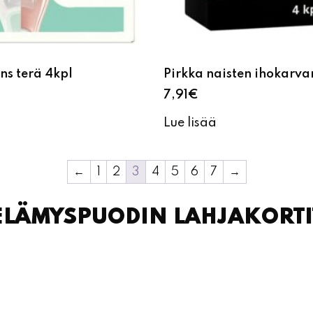
ns terä 4kpl
Pirkka naisten ihokarva
7,91
€
Lue lisää
←
1
2
3
4
5
6
7
→
ELÄMYSPUODIN LAHJAKORTI