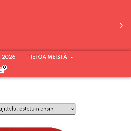
 OLEMME AVOINNA VIIKONLOPPUISIN (PE-
. 2026
TIETOA MEISTÄ
ULOA!
0