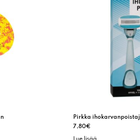
ön
Pirkka ihokarvanpoistaj
7,80
€
Lue lisää