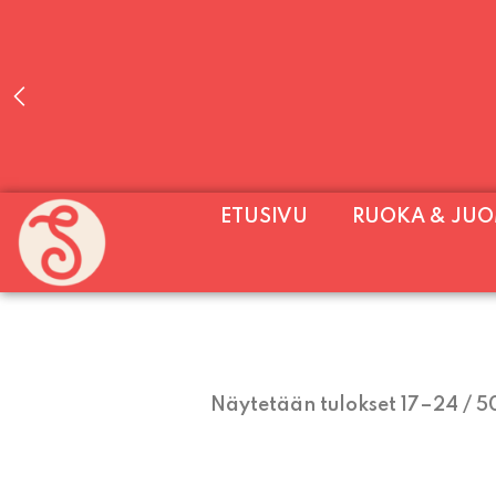
PALVELEMME PÄIVITTÄIN (MA-SU KLO 11-2
ETUSIVU
RUOKA & JU
SU) E
Näytetään tulokset 17–24 / 5