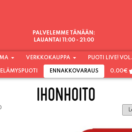
PALVELEMME TÄNÄÄN:
LAUANTAI
11:00 - 21:00
1) SUNNUNTAIHIN 16.8. SAAKKA JONKA JÄLKEEN
OMA
VERKKOKAUPPA
PUOTI LIVE! VOL
LOKUUN LOPPUUN ASTI
LÄMPIMÄSTI TERVET
ELÄMYSPUOTI
ENNAKKOVARAUS
0,00
€
IHONHOITO
0