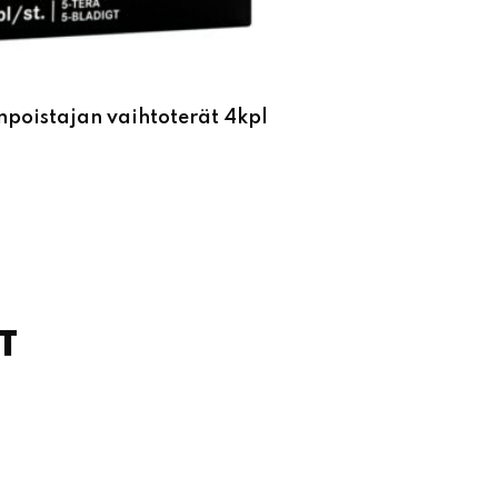
npoistajan vaihtoterät 4kpl
T