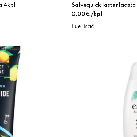
ä 4kpl
Salvequick lastenlaasta
0,00
€
kpl
Lue lisää