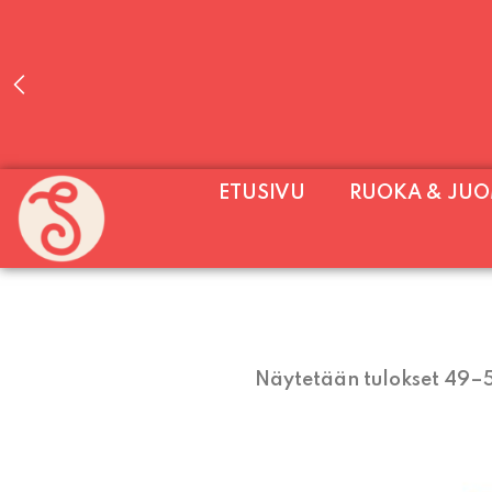
PALVELEMME PÄIVITTÄIN (MA-SU KLO 11-2
ETUSIVU
RUOKA & JU
SU) E
Näytetään tulokset 49–5