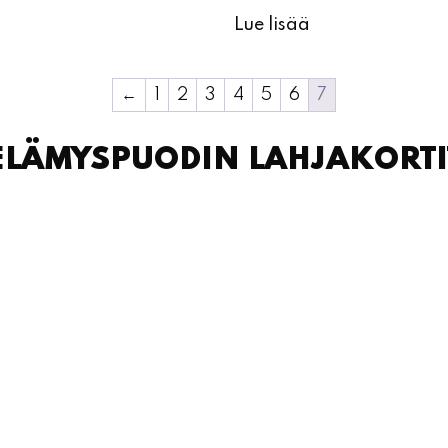
Lue lisää
←
1
2
3
4
5
6
7
ELÄMYSPUODIN LAHJAKORTI