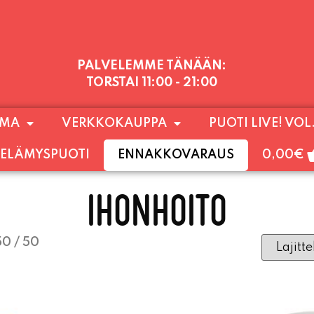
PALVELEMME TÄNÄÄN:
TORSTAI
11:00 - 21:00
1) SUNNUNTAIHIN 16.8. SAAKKA JONKA JÄLKEEN
OMA
VERKKOKAUPPA
PUOTI LIVE! VOL
LOKUUN LOPPUUN ASTI
LÄMPIMÄSTI TERVET
ELÄMYSPUOTI
ENNAKKOVARAUS
0,00
€
IHONHOITO
0 / 50