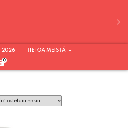
 OLEMME AVOINNA VIIKONLOPPUISIN (PE-
. 2026
TIETOA MEISTÄ
ULOA!
0