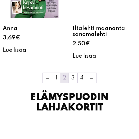
Anna
Iltalehti maanantai
sanomalehti
3,69
€
2,50
€
Lue lisää
Lue lisää
←
1
2
3
4
→
ELÄMYSPUODIN
LAHJAKORTIT