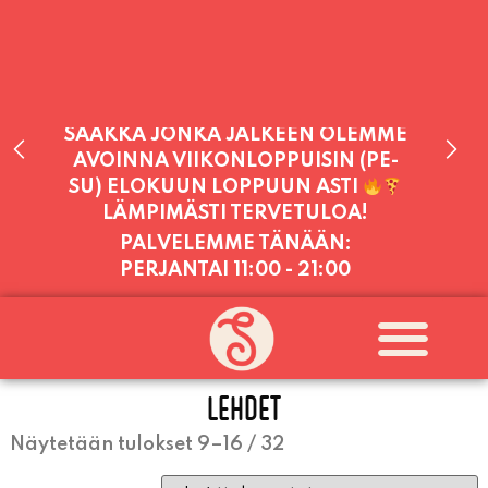
PALVELEMME TÄNÄÄN:
PERJANTAI
11:00 - 21:00
PALVELEMME PÄIVITTÄIN (MA-SU
KLO 11-21) SUNNUNTAIHIN 16.8.
SAAKKA JONKA JÄLKEEN OLEMME
AVOINNA VIIKONLOPPUISIN (PE-
LEHDET
SU) ELOKUUN LOPPUUN ASTI
LÄMPIMÄSTI TERVETULOA!
Näytetään tulokset 9–16 / 32