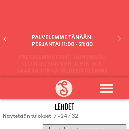
PALVELEMME TÄNÄÄN:
PERJANTAI
11:00 - 21:00
PALVELEMME PÄIVITTÄIN (MA-SU
KLO 11-21) SUNNUNTAIHIN 16.8.
SAAKKA JONKA JÄLKEEN OLEMME
AVOINNA VIIKONLOPPUISIN (PE-
LEHDET
SU) ELOKUUN LOPPUUN ASTI
LÄMPIMÄSTI TERVETULOA!
Näytetään tulokset 17–24 / 32