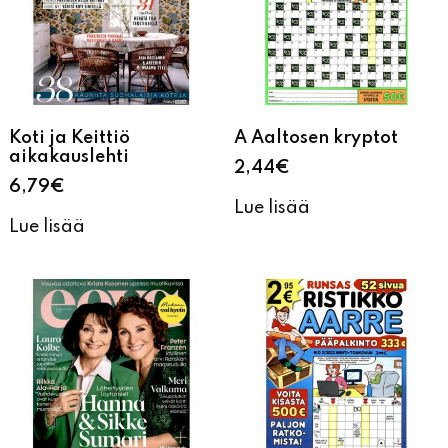
Koti ja Keittiö
A Aaltosen kryptot
aikakauslehti
2,44
€
6,79
€
Lue lisää
Lue lisää
Eeva
Ristikko Aarre