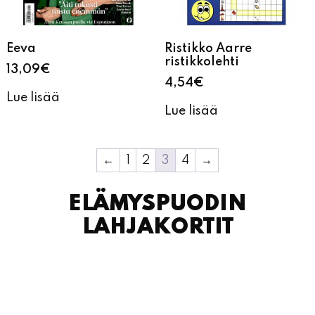
ristikkolehti
13,09
€
4,54
€
Lue lisää
Lue lisää
←
1
2
3
4
→
ELÄMYSPUODIN
LAHJAKORTIT