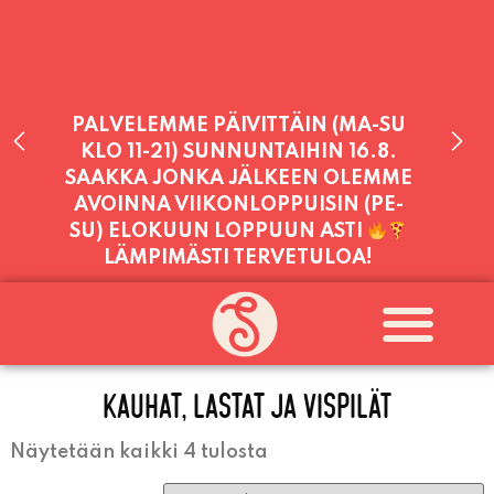
PALVELEMME PÄIVITTÄIN (MA-SU
KLO 11-21) SUNNUNTAIHIN 16.8.
SAAKKA JONKA JÄLKEEN OLEMME
AVOINNA VIIKONLOPPUISIN (PE-
SU) ELOKUUN LOPPUUN ASTI
LÄMPIMÄSTI TERVETULOA!
PALVELEMME TÄNÄÄN:
LAUANTAI
11:00 - 21:00
KAUHAT, LASTAT JA VISPILÄT
Näytetään kaikki 4 tulosta