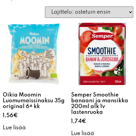
Oikia Moomin
Semper Smoothie
Luomumaissinaksu 35g
banaani ja mansikka
original 6+ kk
200ml alk 1v
lastenruoka
1,56
€
1,74
€
Lue lisää
Lue lisää