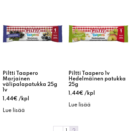
Piltti Taapero
Piltti Taapero 1v
Marjainen
Hedelmäinen patukka
välipalapatukka 25g
25g
1v
1,44
€
kpl
1,44
€
kpl
Lue lisää
Lue lisää
←
1
2
ELÄMYSPUODIN