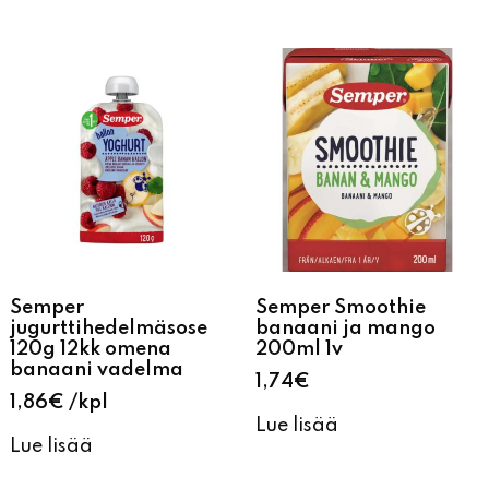
Semper
Semper Smoothie
jugurttihedelmäsose
banaani ja mango
120g 12kk omena
200ml 1v
banaani vadelma
1,74
€
1,86
€
kpl
Lue lisää
Lue lisää