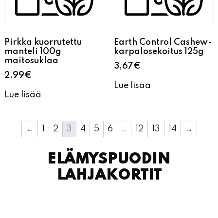
Pirkka kuorrutettu
Earth Control Cashew-
manteli 100g
karpalosekoitus 125g
maitosuklaa
3,67
€
2,99
€
Lue lisää
Lue lisää
←
1
2
3
4
5
6
…
12
13
14
→
ELÄMYSPUODIN
LAHJAKORTIT