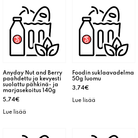
Anyday Nut and Berry
Foodin suklaavadelma
paahdettu ja kevyesti
50g luomu
suolattu pähkinä- ja
3,74
€
marjasekoitus 140g
5,74
€
Lue lisää
Lue lisää