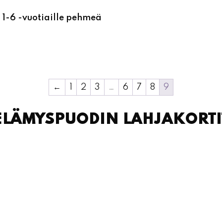
1-6 -vuotiaille pehmeä
←
1
2
3
…
6
7
8
9
ELÄMYSPUODIN LAHJAKORTI