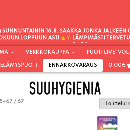
PALVELEMME TÄNÄÄN:
SUNNUNTAI
11:00 - 21:00
1) SUNNUNTAIHIN 16.8. SAAKKA JONKA JÄLKEEN
OMA
VERKKOKAUPPA
PUOTI LIVE! VOL
LOKUUN LOPPUUN ASTI
LÄMPIMÄSTI TERVET
ELÄMYSPUOTI
ENNAKKOVARAUS
0,00
€
SUUHYGIENIA
5–67 / 67