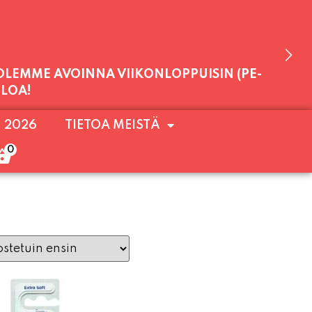
 OLEMME AVOINNA VIIKONLOPPUISIN (PE-
. 2026
TIETOA MEISTÄ
ULOA!
0