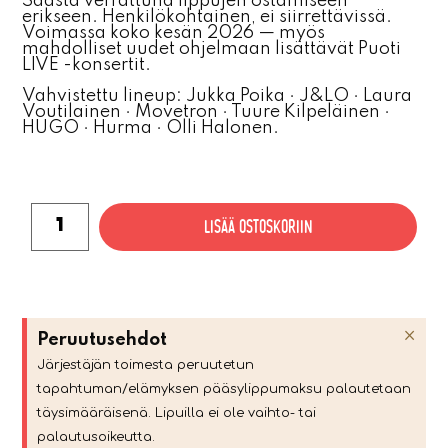
Säästä verrattuna lippujen ostamiseen
erikseen. Henkilökohtainen, ei siirrettävissä.
Voimassa koko kesän 2026 — myös
mahdolliset uudet ohjelmaan lisättävät Puoti
LIVE -konsertit.
Vahvistettu lineup: Jukka Poika · J&LO · Laura
Voutilainen · Movetron · Tuure Kilpeläinen ·
HUGO · Hurma · Olli Halonen.
LISÄÄ OSTOSKORIIN
×
Peruutusehdot
Järjestäjän toimesta peruutetun
tapahtuman/elämyksen pääsylippumaksu palautetaan
täysimääräisenä. Lipuilla ei ole vaihto- tai
palautusoikeutta.