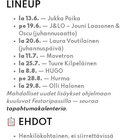
LINEUP
la 13.6.
— Jukka Poika
pe 19.6.
— J&LO – Jouni Laasonen &
Oscu (juhannusaatto)
la 20.6.
— Laura Voutilainen
(juhannuspäivä)
la 11.7.
— Movetron
la 25.7.
— Tuure Kilpeläinen
la 8.8.
— HUGO
pe 28.8.
— Hurma
la 29.8.
— Olli Halonen
Mahdolliset uudet lisäykset ohjelmaan
kuuluvat Festaripassilla — seuraa
tapahtumakalenteria
.
EHDOT
Henkilökohtainen, ei siirrettävissä