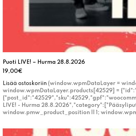
Puoti LIVE! – Hurma 28.8.2026
19,00
€
Lisää ostoskoriin
(window.wpmDataLayer = window
window.wpmDataLayer.products[42529] = {"id":"42
{"post_id":"42529","sku":42529,"gpf":"woocomme
LIVE! - Hurma 28.8.2026","category":["Pääsylipu
window.pmw_product_position || 1; window.wpm