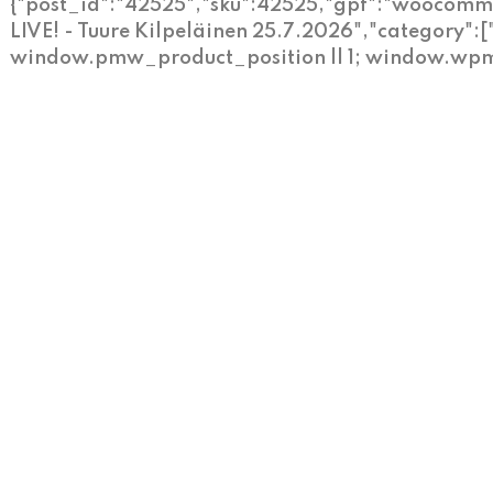
{"post_id":"42525","sku":42525,"gpf":"woocomme
LIVE! - Tuure Kilpeläinen 25.7.2026","category":
window.pmw_product_position || 1; window.wpm