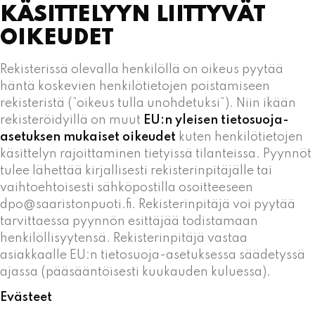
KÄSITTELYYN LIITTYVÄT
OIKEUDET
Rekisterissä olevalla henkilöllä on oikeus pyytää
häntä koskevien henkilötietojen poistamiseen
rekisteristä (”oikeus tulla unohdetuksi”). Niin ikään
rekisteröidyillä on muut
EU:n yleisen tietosuoja-
asetuksen mukaiset oikeudet
kuten henkilötietojen
käsittelyn rajoittaminen tietyissä tilanteissa. Pyynnöt
tulee lähettää kirjallisesti rekisterinpitäjälle tai
vaihtoehtoisesti sähköpostilla osoitteeseen
dpo@saaristonpuoti.fi. Rekisterinpitäjä voi pyytää
tarvittaessa pyynnön esittäjää todistamaan
henkilöllisyytensä. Rekisterinpitäjä vastaa
asiakkaalle EU:n tietosuoja-asetuksessa säädetyssä
ajassa (pääsääntöisesti kuukauden kuluessa).
Evästeet