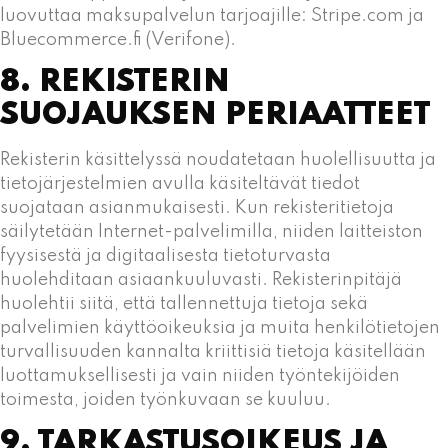
luovuttaa maksupalvelun tarjoajille: Stripe.com ja
Bluecommerce.fi (Verifone).
8. REKISTERIN
SUOJAUKSEN PERIAATTEET
Rekisterin käsittelyssä noudatetaan huolellisuutta ja
tietojärjestelmien avulla käsiteltävät tiedot
suojataan asianmukaisesti. Kun rekisteritietoja
säilytetään Internet-palvelimilla, niiden laitteiston
fyysisestä ja digitaalisesta tietoturvasta
huolehditaan asiaankuuluvasti. Rekisterinpitäjä
huolehtii siitä, että tallennettuja tietoja sekä
palvelimien käyttöoikeuksia ja muita henkilötietojen
turvallisuuden kannalta kriittisiä tietoja käsitellään
luottamuksellisesti ja vain niiden työntekijöiden
toimesta, joiden työnkuvaan se kuuluu.
9. TARKASTUSOIKEUS JA