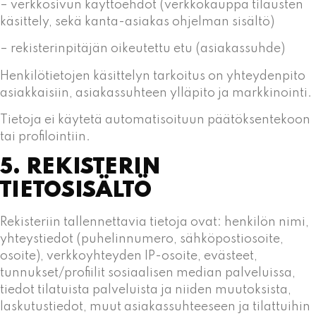
– verkkosivun käyttöehdot (verkkokauppa tilausten
käsittely, sekä kanta-asiakas ohjelman sisältö)
– rekisterinpitäjän oikeutettu etu (asiakassuhde)
Henkilötietojen käsittelyn tarkoitus on yhteydenpito
asiakkaisiin, asiakassuhteen ylläpito ja markkinointi.
Tietoja ei käytetä automatisoituun päätöksentekoon
tai profilointiin.
5. REKISTERIN
TIETOSISÄLTÖ
Rekisteriin tallennettavia tietoja ovat: henkilön nimi,
yhteystiedot (puhelinnumero, sähköpostiosoite,
osoite), verkkoyhteyden IP-osoite, evästeet,
tunnukset/profiilit sosiaalisen median palveluissa,
tiedot tilatuista palveluista ja niiden muutoksista,
laskutustiedot, muut asiakassuhteeseen ja tilattuihin