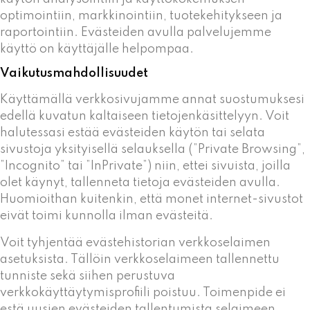
optimointiin, markkinointiin, tuotekehitykseen ja
raportointiin. Evästeiden avulla palvelujemme
käyttö on käyttäjälle helpompaa.
Vaikutusmahdollisuudet
Käyttämällä verkkosivujamme annat suostumuksesi
edellä kuvatun kaltaiseen tietojenkäsittelyyn. Voit
halutessasi estää evästeiden käytön tai selata
sivustoja yksityisellä selauksella (”Private Browsing”,
”Incognito” tai ”InPrivate”) niin, ettei sivuista, joilla
olet käynyt, tallenneta tietoja evästeiden avulla.
Huomioithan kuitenkin, että monet internet-sivustot
eivät toimi kunnolla ilman evästeitä.
Voit tyhjentää evästehistorian verkkoselaimen
asetuksista. Tällöin verkkoselaimeen tallennettu
tunniste sekä siihen perustuva
verkkokäyttäytymisprofiili poistuu. Toimenpide ei
estä uusien evästeiden tallentumista selaimeen.