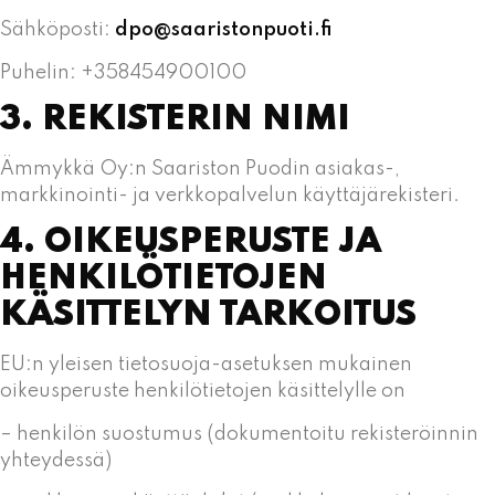
Sähköposti:
dpo@saaristonpuoti.fi
Puhelin: +358454900100
3. REKISTERIN NIMI
Ämmykkä Oy:n Saariston Puodin asiakas-,
markkinointi- ja verkkopalvelun käyttäjärekisteri.
4. OIKEUSPERUSTE JA
HENKILÖTIETOJEN
KÄSITTELYN TARKOITUS
EU:n yleisen tietosuoja-asetuksen mukainen
oikeusperuste henkilötietojen käsittelylle on
– henkilön suostumus (dokumentoitu rekisteröinnin
yhteydessä)