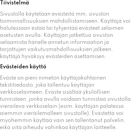
Tiivistelmä
Sivustolla käytetään evästeitä mm. sivuston
toiminnallisuuksien mahdollistamiseen. Käyttäjä voi
halutessaan estää tai tyhjentää evästeet selaimen
asetusten avulla. Käyttäjän jatkettua sivuston
selaamista hänelle annetun informaation ja
tarjottujen vaikutusmahdollisuuksien jälkeen,
käyttäjä hyväksyy evästeiden asettamisen.
Evästeiden käyttö
Eväste on pieni nimetön käyttäjäkohtainen
tekstitiedosto, joka tallentuu käyttäjän
verkkoselaimeen. Eväste sisältää yksilöllisen
tunnisteen, jonka avulla voidaan tunnistaa sivustolla
vieraileva verkkoselain (esim. käyttäjän palatessa
aiemmin vierailemalleen sivustolle). Evästettä voi
myöhemmin käyttää vain sen tallentanut palvelin,
eikä siitä aiheudu vahinkoa käyttäjän laitteelle.