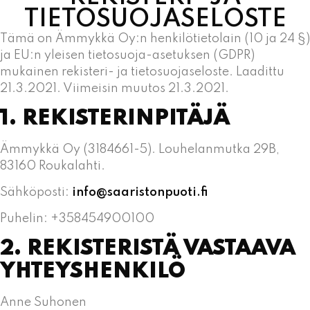
TIETOSUOJASELOSTE
Tämä on Ämmykkä Oy:n henkilötietolain (10 ja 24 §)
ja EU:n yleisen tietosuoja-asetuksen (GDPR)
mukainen rekisteri- ja tietosuojaseloste. Laadittu
21.3.2021. Viimeisin muutos 21.3.2021.
1. REKISTERINPITÄJÄ
Ämmykkä Oy (3184661-5). Louhelanmutka 29B,
83160 Roukalahti.
Sähköposti:
info@saaristonpuoti.fi
Puhelin: +358454900100
2. REKISTERISTÄ VASTAAVA
YHTEYSHENKILÖ
Anne Suhonen