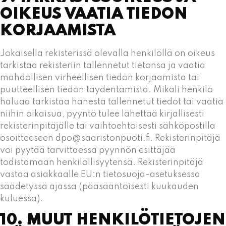
OIKEUS VAATIA TIEDON
KORJAAMISTA
Jokaisella rekisterissä olevalla henkilöllä on oikeus
tarkistaa rekisteriin tallennetut tietonsa ja vaatia
mahdollisen virheellisen tiedon korjaamista tai
puutteellisen tiedon täydentämistä. Mikäli henkilö
haluaa tarkistaa hänestä tallennetut tiedot tai vaatia
niihin oikaisua, pyyntö tulee lähettää kirjallisesti
rekisterinpitäjälle tai vaihtoehtoisesti sähköpostilla
osoitteeseen dpo@saaristonpuoti.fi. Rekisterinpitäjä
voi pyytää tarvittaessa pyynnön esittäjää
todistamaan henkilöllisyytensä. Rekisterinpitäjä
vastaa asiakkaalle EU:n tietosuoja-asetuksessa
säädetyssä ajassa (pääsääntöisesti kuukauden
kuluessa).
10. MUUT HENKILÖTIETOJEN