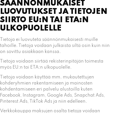
SÄÄNNÖNMUKAISET
LUOVUTUKSET JA TIETOJEN
SIIRTO EU:N TAI ETA:N
ULKOPUOLELLE
Tietoja ei luovuteta säännönmukaisesti muille
tahoille. Tietoja voidaan julkaista siltä osin kuin niin
on sovittu asiakkaan kanssa.
Tietoja voidaan siirtää rekisterinpitäjän toimesta
myös EU:n tai ETA:n ulkopuolelle.
Tietoja voidaan käyttää mm. mukautettujen
kohderyhmien rakentamiseen ja mainosten
kohdentamiseen eri palvelu alustoilla kuten
Facebook, Instagram, Google Ads, Snapchat Ads,
Pinterest Ads, TikTok Ads ja niin edelleen.
Verkkokauppa maksujen osalta tietoja voidaan