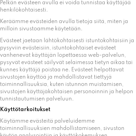
Pelkän evästeen avulla ei voida tunnistaa käyttäjää
henkilökohtaisesti.
Keräämme evästeiden avulla tietoja siitä, miten ja
milloin sivustoamme käytetään.
Evästeet jaetaan lähtökohtaisesti istuntokohtaisiin ja
pysyviin evästeisiin, istuntokohtaiset evästeet
vanhenevat käyttäjän lopettaessa web-palvelun,
pysyvät evästeet säilyvät selaimessa tietyn aikaa tai
kunnes käyttäjä poistaa ne. Evästeet helpottavat
sivustojen käyttöä ja mahdollistavat tiettyjä
toiminnallisuuksia, kuten istunnon muistamisen,
sivustojen käyttäjäkohtaisen personoinnin ja helpon
tunnistautumisen palveluun.
Käyttötarkoitukset
Käytämme evästeitä palveluidemme
toiminnallisuuksien mahdollistamiseen, sivuston
käytön analysointiin ja käyttökokemuksen