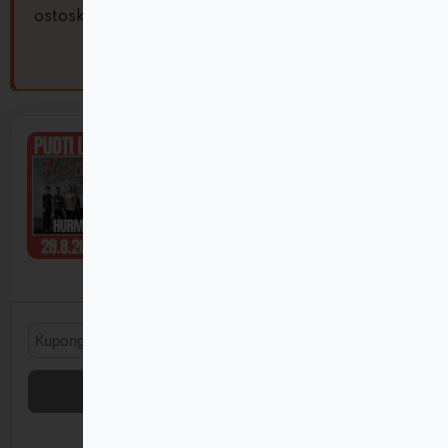
ostoskoriin.
NÄYTÄ OSTOSKORI
×
Puoti LIVE! – Hurma 28.8.2026
19,00
€
−
+
1
19,00
€
KÄYTÄ KUPONKI
PÄIVITÄ OSTOSKORI