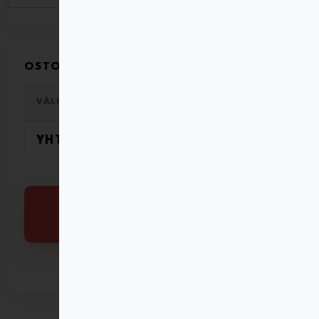
OSTOSKORI YHTEENSÄ
19,00
€
VÄLISUMMA
YHTEENSÄ
19,00
€
SIIRRY KASSALLE