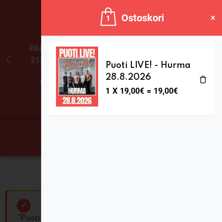
JÄLKEEN OLEMME AVOINNA
Ostoskori
1
VIIKONLOPPUISIN (PE-SU) ELOKUUN
LOPPUUN ASTI
LÄMPIMÄSTI
TERVETULOA!
PALVELEMME TÄNÄÄN:
Puoti LIVE! - Hurma
PERJANTAI
11:00 - 21:00
28.8.2026
1
X
19,00
€
=
19,00
€
OSTOSKORI
“Puoti LIVE! – Hurma 28.8.2026” on lisätty