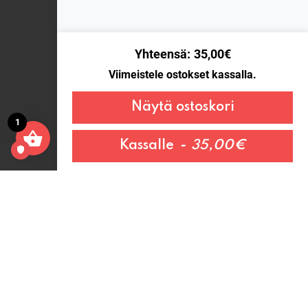
Yhteensä
35,00
€
Viimeistele ostokset kassalla.
Näytä ostoskori
1
Kassalle
35,00
€