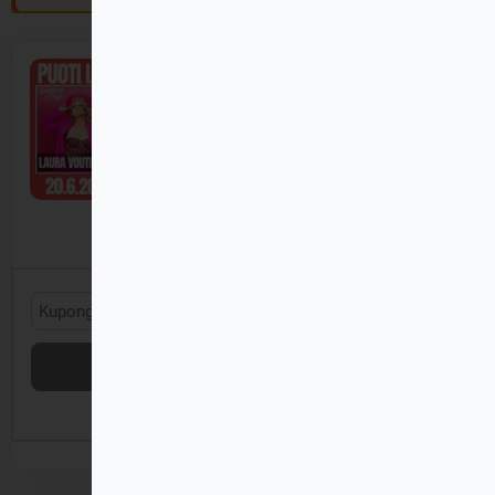
×
Puoti LIVE! – Laura Voutilainen
20.6.2026
35,00
€
−
+
1
35,00
€
KÄYTÄ KUPONKI
PÄIVITÄ OSTOSKORI