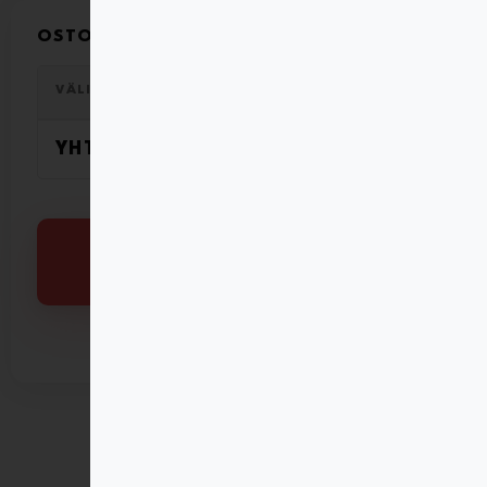
OSTOSKORI YHTEENSÄ
35,00
€
VÄLISUMMA
YHTEENSÄ
35,00
€
SIIRRY KASSALLE