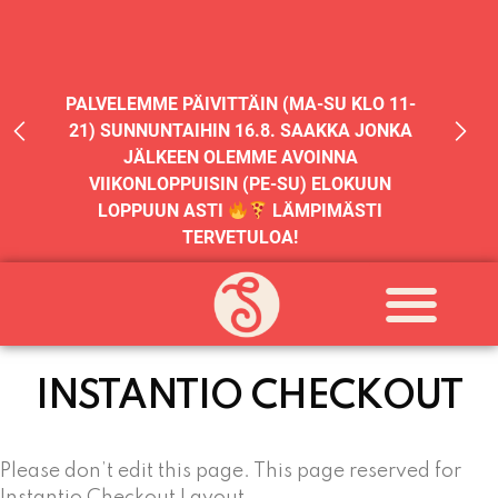
PALVELEMME PÄIVITTÄIN (MA-SU KLO 11-
21) SUNNUNTAIHIN 16.8. SAAKKA JONKA
JÄLKEEN OLEMME AVOINNA
VIIKONLOPPUISIN (PE-SU) ELOKUUN
LOPPUUN ASTI
LÄMPIMÄSTI
TERVETULOA!
PALVELEMME TÄNÄÄN:
PERJANTAI
11:00 - 21:00
INSTANTIO CHECKOUT
Please don’t edit this page. This page reserved for
Instantio Checkout Layout